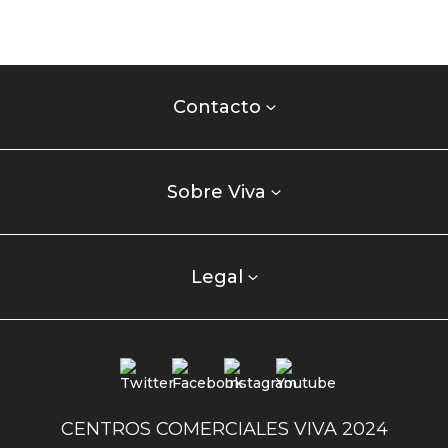
Contacto
centro
Contacto
comercial
Listados
enlaces
Sobre Viva
centro
comercial
columna
Legal
uno
Redes
sociales
centro
CENTROS COMERCIALES VIVA 2024