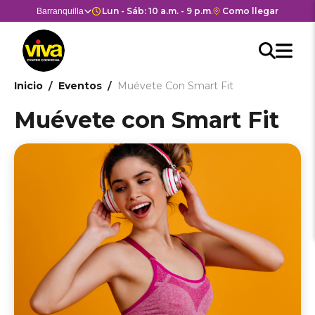
Pasar
Horario de apertura y cierre del
Lun - Sáb: 10 a.m. - 9 p.m. Dom y Fes: 11 a.m. - 8 
Enlace
Como llegar
Selector
Barranquilla
Estás en:
Estás en
al
con
de
contenido
Men
redirección
centros
Searc
Buscar
principal
Hea
M
a
comerciales
API
Google
cen
he
Ruta
Inicio
Eventos
Muévete Con Smart Fit
form
Maps
come
del
de
Muévete con Smart Fit
centro
navegación
comercial.