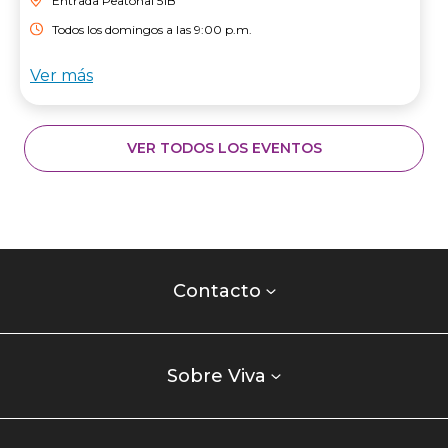
Entrada Peatonal 51B
Todos los domingos a las 9:00 p.m.
Ver más
VER TODOS LOS EVENTOS
Contacto
centro
Contacto
comercial
Listados
enlaces
Sobre Viva
centro
comercial