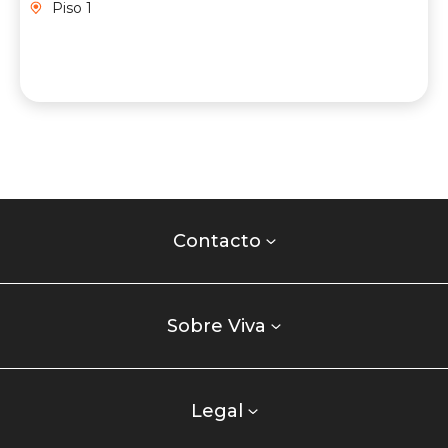
Piso 1
Contacto
centro
Contacto
comercial
Listados
enlaces
Sobre Viva
centro
comercial
columna
Legal
uno