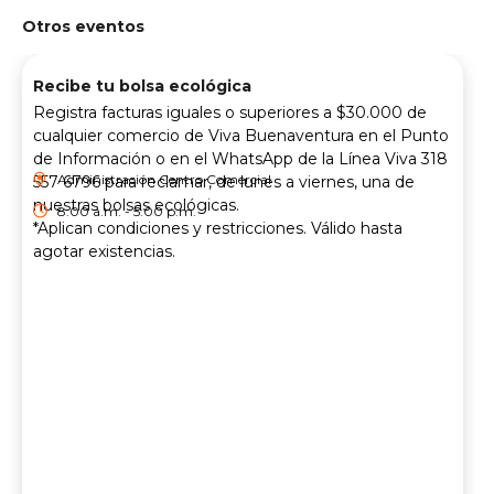
Otros eventos
Recibe tu bolsa ecológica
Registra facturas iguales o superiores a $30.000 de
cualquier comercio de Viva Buenaventura en el Punto
de Información o en el WhatsApp de la Línea Viva 318
Administración Centro Comercial
557 6796 para reclamar, de lunes a viernes, una de
nuestras bolsas ecológicas.
8:00 a.m. - 5:00 p.m.
*Aplican condiciones y restricciones. Válido hasta
agotar existencias.