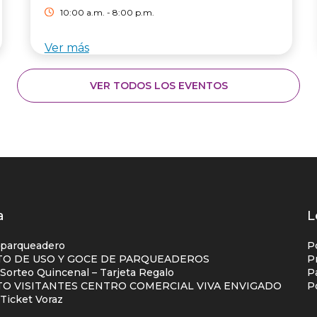
10:00 a.m. - 8:00 p.m.
Ver más
VER TODOS LOS EVENTOS
os
a
L
s
 parqueadero
P
O DE USO Y GOCE DE PARQUEADEROS
P
orteo Quincenal – Tarjeta Regalo
P
ial
O VISITANTES CENTRO COMERCIAL VIVA ENVIGADO
P
na
Ticket Voraz