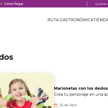
a y cierre del centro comercial.
Enlace
Como llegar
Menú
Quiénes 
con
pre
Menú
redirección
head
Header
RUTA GASTRONÓMICA
TIEND
a
Menú
Google
centro
header
Maps
comercial
del
centro
comercial.
edos
Marionetas con los dedos
Crea tu personaje en una acti
26 de Abril