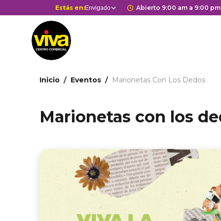
Pasar
Selector
Estás en:
Horario de apertur
Abierto 9:00 am a 9:00 pm
Envigado
Estás en
al
de
contenido
centros
principal
comerciales
Ruta
Inicio
Eventos
Marionetas Con Los Dedos
de
navegación
Marionetas con los d