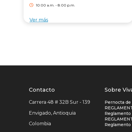
10:00 a.m. - 8:00 p.m.
Ver más
Contacto
Contacto
Listad
Sobre Viv
centro
enlace
Carrera 48 # 32B Sur - 139
Pernocta de
comercial
centro
REGLAMENT
Envigado, Antioquia
Reglamento S
comerc
REGLAMENT
Colombia
colum
Reglamento 