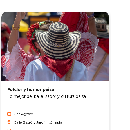
A
Folclor y humor paisa
A
Lo mejor del baile, sabor y cultura paisa.
l
c
7 de Agosto
Calle Bistró y Jardín Nómada