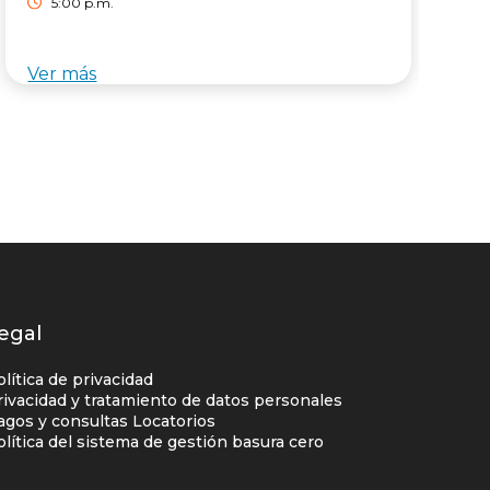
5:00 p.m.
Ver más
V
egal
olítica de privacidad
rivacidad y tratamiento de datos personales
agos y consultas Locatorios
olítica del sistema de gestión basura cero