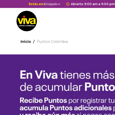
Pasar
Selector
Estás en:
Horario de apertur
Abierto 9:00 am a 9:00 pm
Envigado
Estás en
al
de
contenido
centros
principal
comerciales
Ruta
Inicio
Puntos Colombia
de
navegación