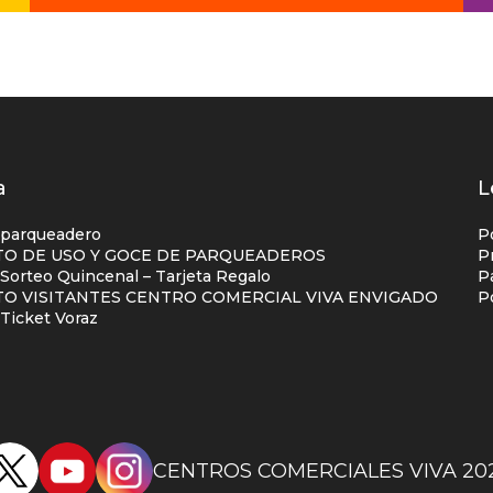
os
a
L
s
 parqueadero
P
O DE USO Y GOCE DE PARQUEADEROS
P
orteo Quincenal – Tarjeta Regalo
P
ial
O VISITANTES CENTRO COMERCIAL VIVA ENVIGADO
P
na
Ticket Voraz
CENTROS COMERCIALES VIVA 20