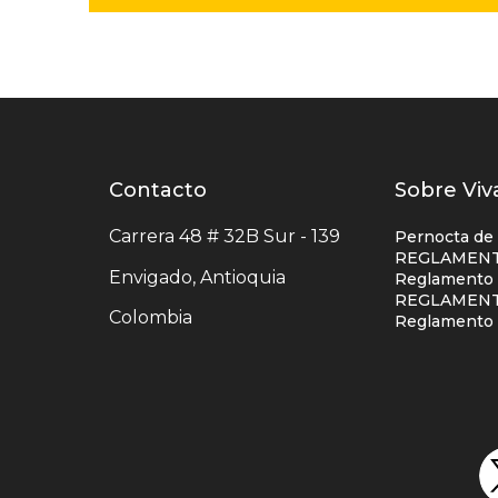
Contacto
Contacto
Listad
Sobre Viv
centro
enlace
Carrera 48 # 32B Sur - 139
Pernocta de
comercial
centro
REGLAMENT
Envigado, Antioquia
Reglamento S
comerc
REGLAMENT
Colombia
colum
Reglamento 
uno
Redes
sociales