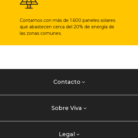
Contamos con más de 1.600 paneles solares
que abastecen cerca del 20% de energía de
las zonas comunes.
Contacto
centro
Contacto
comercial
Listados
enlaces
Sobre Viva
centro
comercial
columna
Legal