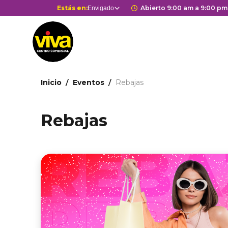
Pasar
Selector
Estás en:
Horario de apertur
Abierto 9:00 am a 9:00 pm
Envigado
Estás en
al
de
contenido
centros
principal
comerciales
Ruta
Inicio
Eventos
Rebajas
de
navegación
Rebajas