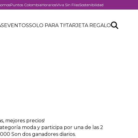
somos
Puntos Colombia
Horarios
Viva Sin Filas
Sostenibilidad
er
Search
Buscar
AS
EVENTOS
SOLO PARA TI!
TARJETA REGALO
API
form
, mejores precios!
ategoría moda y participa por una de las 2
.000 Son dos ganadores diarios.