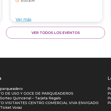
6:00 p.m.
Ver más
VER TODOS LOS EVENTOS
os
a
L
s
 parqueadero
P
O DE USO Y GOCE DE PARQUEADEROS
P
orteo Quincenal – Tarjeta Regalo
P
ial
O VISITANTES CENTRO COMERCIAL VIVA ENVIGADO
P
na
Ticket Voraz