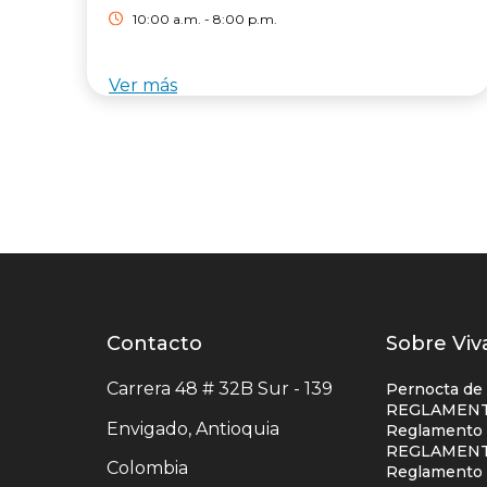
10:00 a.m. - 8:00 p.m.
Ver más
Contacto
Contacto
Listad
Sobre Viv
centro
enlace
Carrera 48 # 32B Sur - 139
Pernocta de
comercial
centro
REGLAMENT
Envigado, Antioquia
Reglamento S
comerc
REGLAMENT
Colombia
colum
Reglamento 