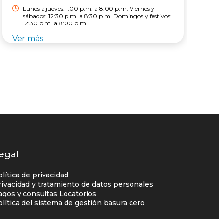
Lunes a jueves: 1:00 p.m. a 8:00 p.m. Viernes y
sábados: 12:30 p.m. a 8:30 p.m. Domingos y festivos:
12:30 p.m. a 8:00 p.m.
Ver más
V
egal
olítica de privacidad
rivacidad y tratamiento de datos personales
agos y consultas Locatorios
olítica del sistema de gestión basura cero