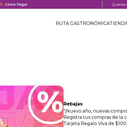
a y cierre del centro comercial.
Enlace
Como llegar
Menú
Quiénes 
con
pre
Menú
redirección
head
Header
RUTA GASTRONÓMICA
TIEND
a
Menú
Google
centro
header
Maps
comercial
del
centro
comercial.
Rebajas
"¡Nuevo año, nuevas compras
Registra tus compras de la c
Tarjeta Regalo Viva de $100