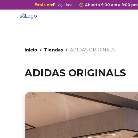
Pasar
Selector
Estás en:
Horario de apertur
Abierto 9:00 am a 9:00 pm
Envigado
Estás en
al
de
contenido
centros
principal
comerciales
Ruta
Inicio
Tiendas
ADIDAS ORIGINALS
de
navegación
ADIDAS ORIGINALS