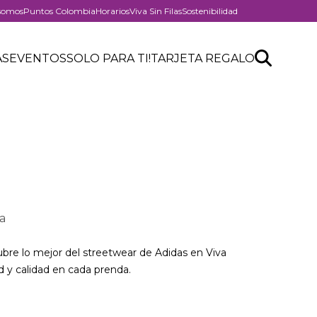
somos
Puntos Colombia
Horarios
Viva Sin Filas
Sostenibilidad
er
Search
Buscar
AS
EVENTOS
SOLO PARA TI!
TARJETA REGALO
API
form
a
ubre lo mejor del streetwear de Adidas en Viva
 y calidad en cada prenda.