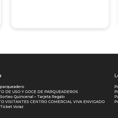
os
a
L
s
 parqueadero
P
O DE USO Y GOCE DE PARQUEADEROS
P
orteo Quincenal – Tarjeta Regalo
P
ial
O VISITANTES CENTRO COMERCIAL VIVA ENVIGADO
P
na
Ticket Voraz