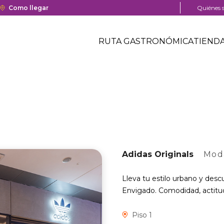
a y cierre del centro comercial.
Enlace
Como llegar
Menú
Quiénes 
con
pre
Menú
redirección
head
Header
RUTA GASTRONÓMICA
TIEND
a
Menú
Google
centro
header
Maps
comercial
del
centro
comercial.
Adidas Originals
Mod
Lleva tu estilo urbano y desc
Envigado. Comodidad, actitud
Piso 1