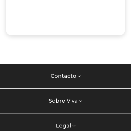
Contacto
centro
Contacto
comercial
Listados
enlaces
Sobre Viva
centro
comercial
columna
Legal