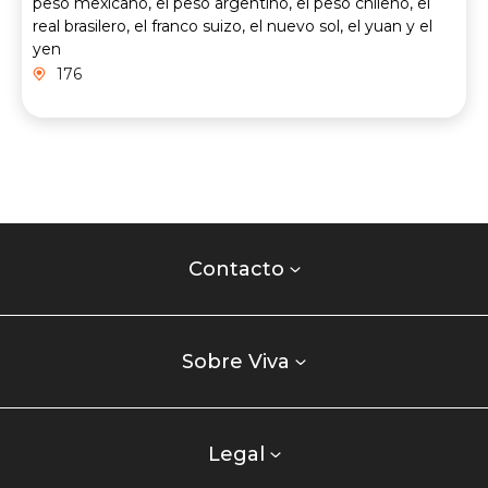
peso mexicano, el peso argentino, el peso chileno, el
real brasilero, el franco suizo, el nuevo sol, el yuan y el
yen
176
Contacto
centro
Contacto
comercial
Listados
enlaces
Sobre Viva
centro
comercial
columna
Legal