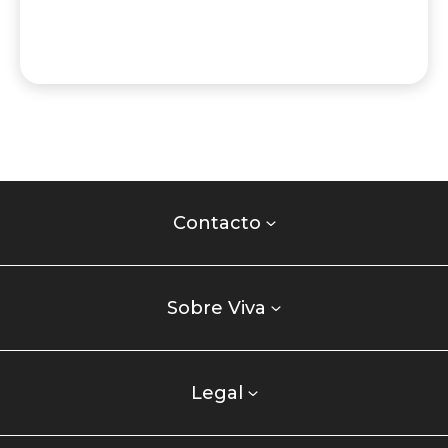
Contacto
centro
Contacto
comercial
Listados
enlaces
Sobre Viva
centro
comercial
columna
Legal
uno