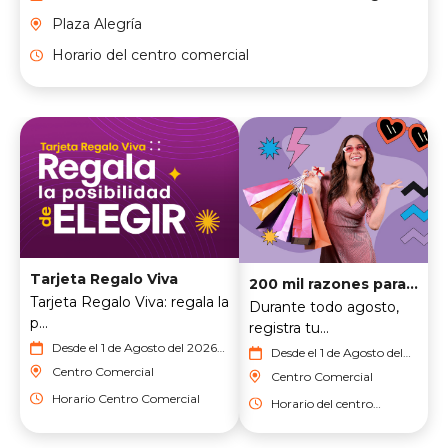
del 2026
Plaza Alegría
Horario del centro comercial
Tarjeta Regalo Viva
200 mil razones para sonreír
Tarjeta Regalo Viva: regala la
Durante todo agosto,
p...
registra tu...
Desde el 1 de Agosto del 2026
Desde el 1 de Agosto del
hasta el 31 de Agosto del 2026
2026 hasta el 31 de
Centro Comercial
Centro Comercial
Agosto del 2026
Horario Centro Comercial
Horario del centro
comercial