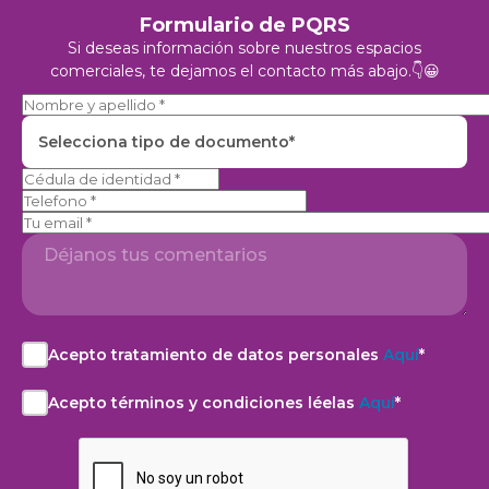
Formulario de PQRS
Si deseas información sobre nuestros espacios
comerciales, te dejamos el contacto más abajo.👇😀
Selecciona tipo de documento*
Telefono
Acepto tratamiento de datos personales
Aquí
*
Acepto
el
Acepto términos y condiciones léelas
Aquí
*
aviso
Acepto
de
la
privacidad
Política
y
de
autorización