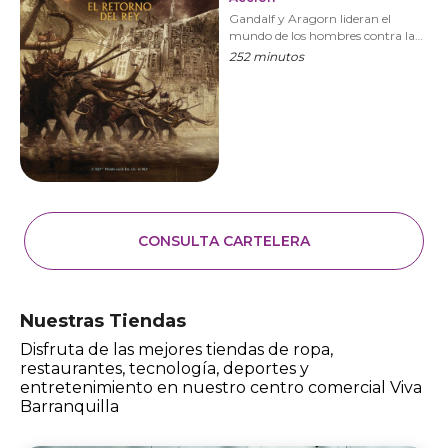
Gandalf y Aragorn lideran el
mundo de los hombres contra la
armada de Sauron para distraer su
252 minutos
atención de Frodo y Sam, quienes
se aproximan al Monte del Destino
con el Anillo Único. VERSIÓN
EXTENDIDA
CONSULTA CARTELERA
Nuestras Tiendas
Disfruta de las mejores tiendas de ropa,
restaurantes, tecnología, deportes y
entretenimiento en nuestro centro comercial Viva
Barranquilla