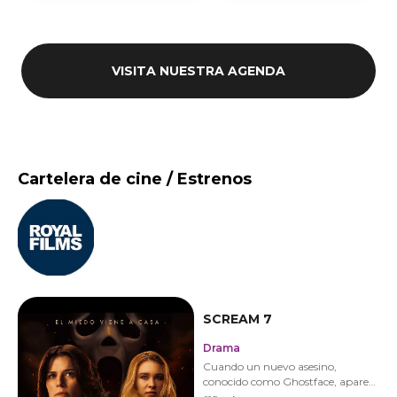
VISITA NUESTRA AGENDA
Cartelera de cine / Estrenos
SCREAM 7
Drama
Cuando un nuevo asesino,
conocido como Ghostface, aparece
en el tranquilo pueblo donde