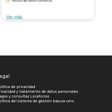
Horario del centro comercial
Ver más
V
egal
olítica de privacidad
rivacidad y tratamiento de datos personales
agos y consultas Locatorios
olítica del sistema de gestión basura cero