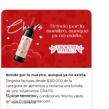
E
Brindo por lo nuestro, aunque ya no exista.
e
Registra facturas desde $150.000 de la
"
categoría de alimentos y reclama una botella
m
de vino totalmente GRATIS.
T
20 de Septiembre
*Aplican términos y condiciones. Monto válido
en una (1) sola transacción.
Centro Comercial