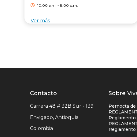
10:00 a.m. - 8:00 p.m.
Ver más
Contacto
Contacto
Listad
Sobre Viv
centro
enlace
Carrera 48 # 32B Sur - 139
Pernocta de
comercial
centro
REGLAMENT
Envigado, Antioquia
Reglamento S
comerc
REGLAMENT
Colombia
colum
Reglamento 