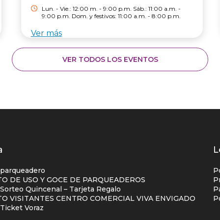
Lun. - Vie.: 12:00 m. - 9:00 p.m. Sáb.: 11:00 a.m. -
9:00 p.m. Dom. y festivos: 11:00 a.m. - 8:00 p.m.
Ver más
VER TODOS LOS EVENTOS
os
a
L
s
 parqueadero
P
O DE USO Y GOCE DE PARQUEADEROS
P
orteo Quincenal – Tarjeta Regalo
P
ial
O VISITANTES CENTRO COMERCIAL VIVA ENVIGADO
P
na
Ticket Voraz