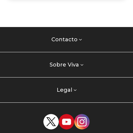
Contacto
centro
Contacto
comercial
Listados
enlaces
Sobre Viva
centro
comercial
columna
Legal
uno
Redes
sociales