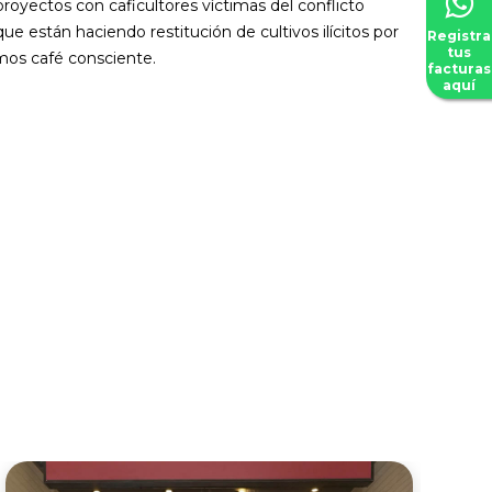
proyectos con caficultores víctimas del conflicto
 están haciendo restitución de cultivos ilícitos por
Registra
tus
mos café consciente.
facturas
aquí