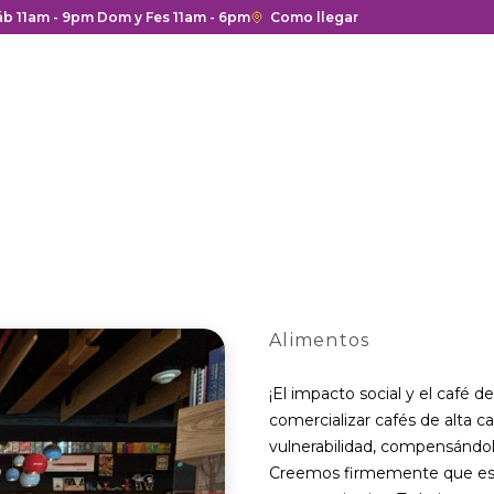
 y cierre del centro comercial.
Sáb 11am - 9pm Dom y Fes 11am - 6pm
Enlace
Como llegar
con
redirección
a
Google
Maps
del
centro
comercial.
Alimentos
¡El impacto social y el café 
comercializar cafés de alta 
vulnerabilidad, compensándol
Creemos firmemente que es un