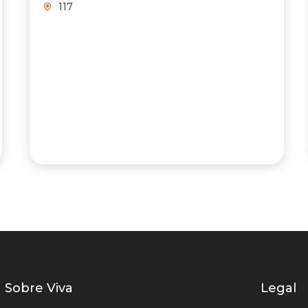
117
Listados
Sobre Viva
Legal