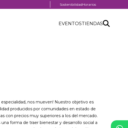
Menú
Sostenibilidad
Horarios
pre
Menú
header
Search
Buscar
Header
EVENTOS
TIENDAS
Menú
API
centro
header
form
comercial
de especialidad, nos mueven! Nuestro objetivo es
calidad producidos por comunidades en estado de
as con precios muy superiores a los del mercado.
a forma de traer bienestar y desarrollo social a