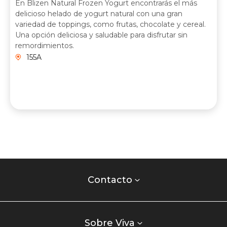
En Blizen Natural Frozen Yogurt encontrarás el más
delicioso helado de yogurt natural con una gran
variedad de toppings, como frutas, chocolate y cereal.
Una opción deliciosa y saludable para disfrutar sin
remordimientos.
155A
Contacto
centro
Contacto
comercial
Listados
enlaces
Sobre Viva