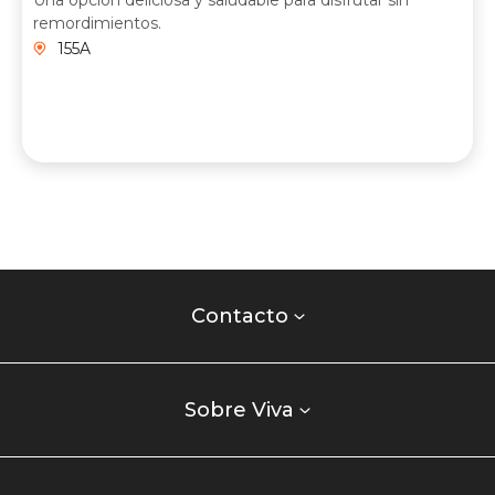
remordimientos.
155A
Contacto
centro
Contacto
comercial
Listados
enlaces
Sobre Viva
centro
comercial