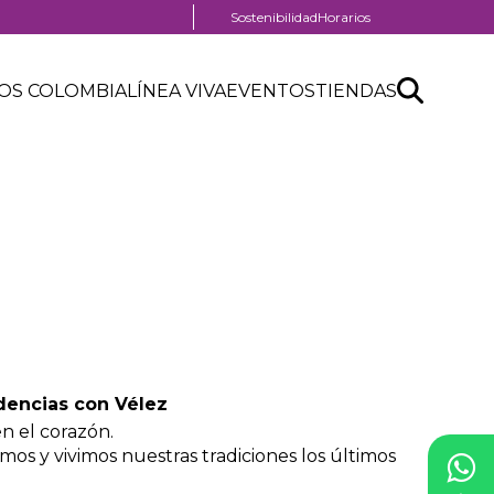
Menú
Sostenibilidad
Horarios
pre
header
Search
Buscar
OS COLOMBIA
LÍNEA VIVA
EVENTOS
TIENDAS
API
form
encias con Vélez
en el corazón.
amos y vivimos nuestras tradiciones los últimos