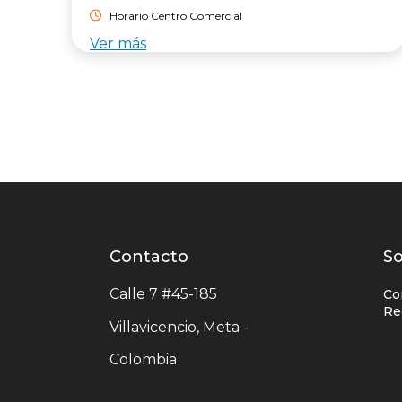
Horario Centro Comercial
Ver más
Contacto
Contacto
L
So
centro
e
Calle 7 #45-185
Co
comercial
c
Re
Villavicencio, Meta -
c
Colombia
c
u