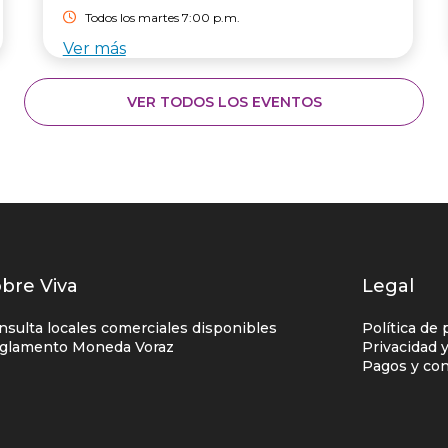
Todos los martes 7:00 p.m.
Ver más
VER TODOS LOS EVENTOS
istados
bre Viva
Legal
nlaces
nsulta locales comerciales disponibles
Política de 
entro
glamento Moneda Voraz
Privacidad 
Pagos y con
omercial
olumna
no