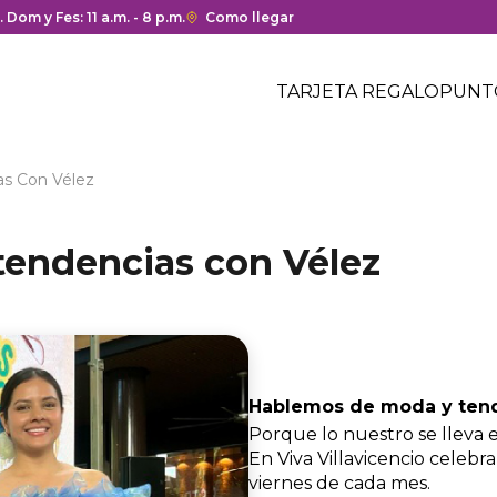
ura y cierre del centro comercial.
. Dom y Fes: 11 a.m. - 8 p.m.
Enlace
Como llegar
con
Menú
redirección
Header
TARJETA REGALO
PUNT
a
Menú
Google
centro
header
Maps
comercial
del
s Con Vélez
centro
comercial.
endencias con Vélez
Hablemos de moda y tend
Porque lo nuestro se lleva 
En Viva Villavicencio celebr
viernes de cada mes.