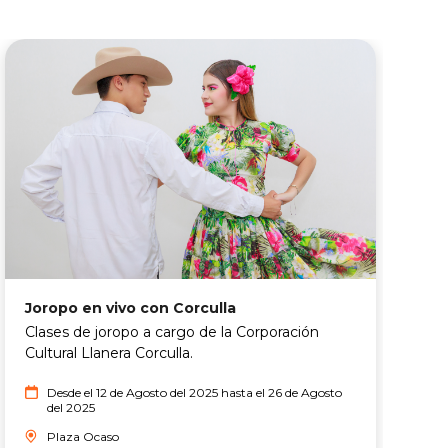
G
Joropo en vivo con Corculla
G
Clases de joropo a cargo de la Corporación
Q
Cultural Llanera Corculla.
O
Desde el 12 de Agosto del 2025 hasta el 26 de Agosto
R
del 2025
Plaza Ocaso