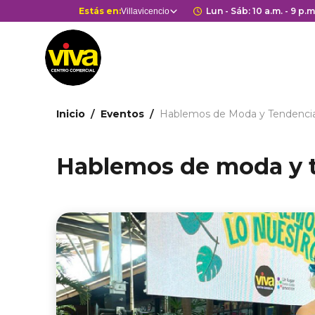
Pasar
Selector
Estás en:
Horario de apert
Lun - Sáb: 10 a.m. - 9 p.m
Villavicencio
Estás en
al
de
contenido
centros
principal
comerciales
Ruta
Inicio
Eventos
Hablemos de Moda y Tendencia
de
navegación
Hablemos de moda y t