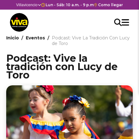
Pasar
Horario de apertura y cierre de
Lun - Sáb: 10 a.m. - 9 p.m. Dom y Fes: 11 a.m. - 8 
Enlace
Como llegar
Selector
Villavicencio
Estás en:
Estás en
al
con
de
contenido
Men
redirección
centros
Searc
Buscar
principal
Hea
M
a
comerciales
API
Google
cen
he
Ruta
Inicio
Eventos
Podcast: Vive La Tradición Con Lucy
form
Maps
come
de Toro
del
de
centro
Podcast: Vive la
navegación
comercial.
tradición con Lucy de
Toro