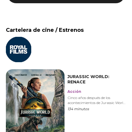
Cartelera de cine / Estrenos
JURASSIC WORLD:
RENACE
Acción
Cinco años después de los
acontecimientos de Jurassic World:
Dominio, la ecología del planeta se
134 minutos
ha vuelto inhóspita para los
dinosaurios.