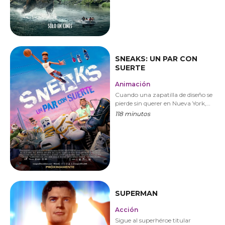
SNEAKS: UN PAR CON
SUERTE
Animación
Cuando una zapatilla de diseño se
pierde sin querer en Nueva York,
debe rebuscar en su suela para
118 minutos
rescatar a su hermana y volver
con su legítimo dueño.
SUPERMAN
Acción
Sigue al superhéroe titular