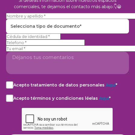
Si deseas información sobre nuestros espacios
comerciales, te dejamos el contacto más abajo.👇😀
Selecciona tipo de documento*
Telefono
Acepto tratamiento de datos personales
Aquí
*
Acepto
el
Acepto términos y condiciones léelas
Aquí
*
aviso
Acepto
de
la
privacidad
Política
y
de
autorización
privacidad
para
léela
el
Aquí*