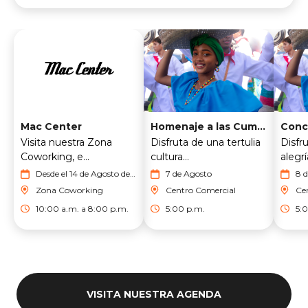
Mac Center
Homenaje a las Cumbiamberas de Riohacha
Visita nuestra Zona
Disfruta de una tertulia
Disfru
Coworking, e...
cultura...
alegría
Desde el 14 de Agosto del
7 de Agosto
8 
2026 hasta el 28 de
Zona Coworking
Centro Comercial
Ce
Agosto del 2026
10:00 a.m. a 8:00 p.m.
5:00 p.m.
5:
VISITA NUESTRA AGENDA