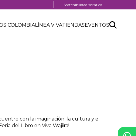
Menú
Sostenibilidad
Horarios
pre
nú
header
Search
Buscar
der
OS COLOMBIA
LÍNEA VIVA
TIENDAS
EVENTOS
nú
API
tro
der
form
ercial
uentro con la imaginación, la cultura y el
eria del Libro en Viva Wajiira!