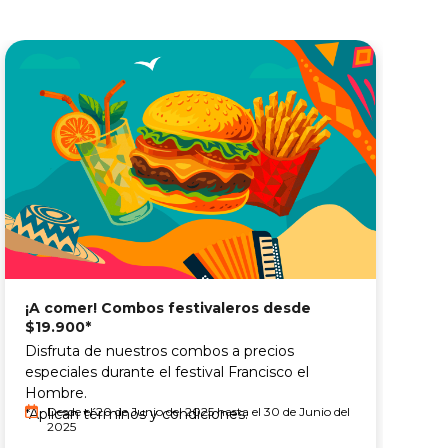
F
¡A comer! Combos festivaleros desde
$19.900*
V
Disfruta de nuestros combos a precios
c
especiales durante el festival Francisco el
Hombre.
Desde el 20 de Junio del 2025 hasta el 30 de Junio del
*Aplican términos y condiciones.
2025