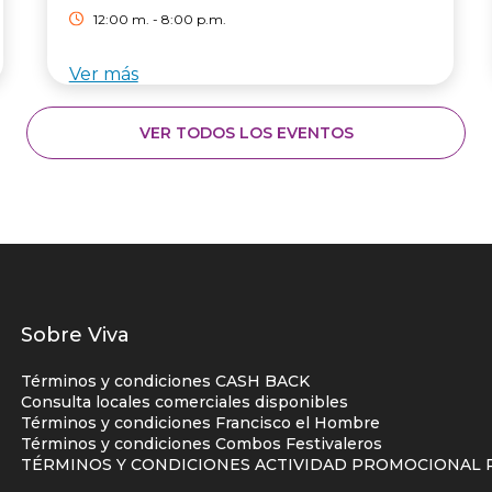
12:00 m. - 8:00 p.m.
Ver más
VER TODOS LOS EVENTOS
Listados
Sobre Viva
enlaces
Términos y condiciones CASH BACK
centro
Consulta locales comerciales disponibles
Términos y condiciones Francisco el Hombre
comercial
Términos y condiciones Combos Festivaleros
columna
TÉRMINOS Y CONDICIONES ACTIVIDAD PROMOCIONAL P