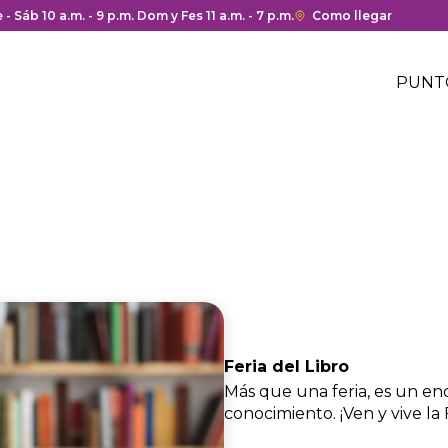
 y cierre del centro comercial.
 - Sáb 10 a.m. - 9 p.m. Dom y Fes 11 a.m. - 7 p.m.
Enlace
Como llegar
con
Me
redirección
Hea
PUNT
a
Me
Google
cen
hea
Maps
com
del
centro
comercial.
Feria del Libro
Más que una feria, es un enc
conocimiento. ¡Ven y vive la F