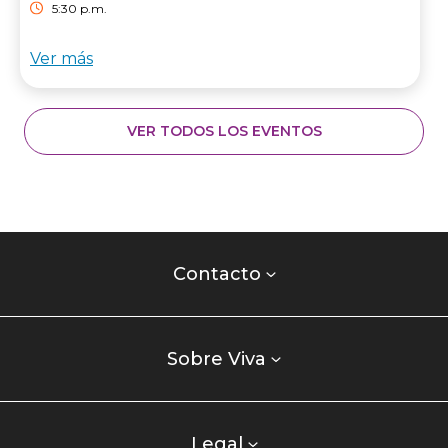
5:30 p.m.
Ver más
VER TODOS LOS EVENTOS
Contacto
centro
Contacto
comercial
Listados
enlaces
Sobre Viva
centro
comercial
columna
Legal