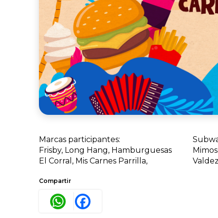
Marcas participantes:
Subway
Frisby, Long Hang, Hamburguesas
Mimos, Momotea, Mr Bono, Juan
El Corral, Mis Carnes Parrilla,
Valdez
Compartir
WhatsApp
Facebook