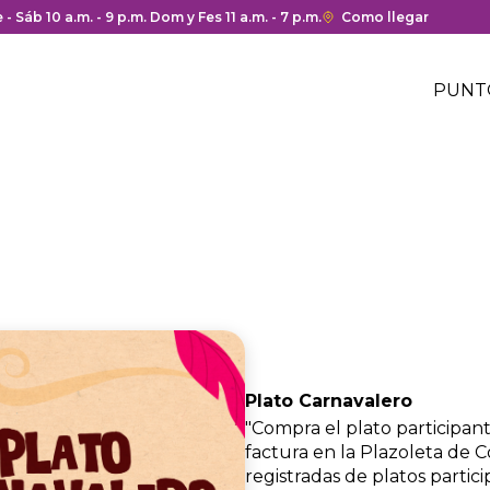
 y cierre del centro comercial.
 - Sáb 10 a.m. - 9 p.m. Dom y Fes 11 a.m. - 7 p.m.
Enlace
Como llegar
con
Me
redirección
Hea
PUNT
a
Me
Google
cen
hea
Maps
com
del
centro
comercial.
Plato Carnavalero
"Compra el plato participant
factura en la Plazoleta de 
registradas de platos particip