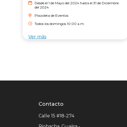
Desde el 1 de Mayo del 2024 hasta el 31 de Diciembre
del 2024
Plazoleta de Eventos
Todos los domingos 10:00 a.m.
Ver más
Contacto
Contacto
centro
Calle 15 #18-274
comercial
Riohacha, Guajira -