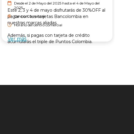
Desde el 2 de Mayo del 2025 hasta el 4 de Mayo del
2025
Este 2, 3 y 4 de mayo disfrutarás de
30%OFF al
pagar con tus tarjetas Bancolombia
en
Centro Comercial
nuestras marcas aliadas.
Horario del centro comercial
Además, si pagas con tarjeta de crédito
Ver más
V
acumularás el triple de Puntos Colombia.
¡Agéndate para el próximo fin de semana en
Viva!