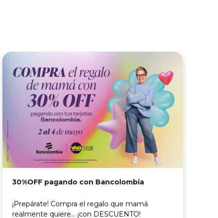
D
30%OFF pagando con Bancolombia
C
F
¡Prepárate! Compra el regalo que mamá
p
realmente quiere...
¡con DESCUENTO!