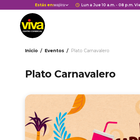
Pasar
Selector
Estás en:
Horario de apertura
Lun a Jue 10 a.m. - 08 p.m. Vie
wajiira
Estás en
al
de
contenido
centros
principal
comerciales
Ruta
Inicio
Eventos
Plato Carnavalero
de
navegación
Plato Carnavalero