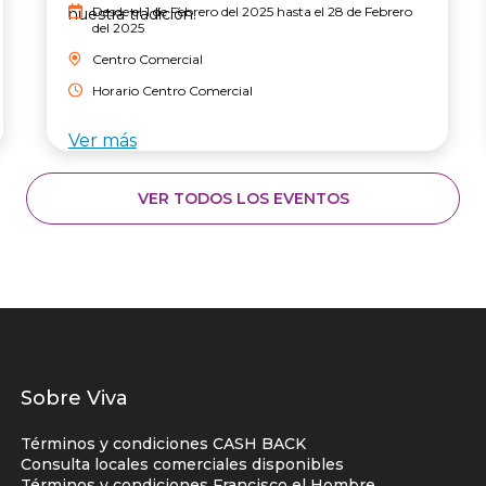
Desde el 1 de Febrero del 2025 hasta el 28 de Febrero
nuestra tradición.
del 2025
Centro Comercial
Horario Centro Comercial
Ver más
VER TODOS LOS EVENTOS
Listados
Sobre Viva
enlaces
Términos y condiciones CASH BACK
centro
Consulta locales comerciales disponibles
Términos y condiciones Francisco el Hombre