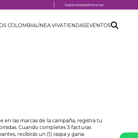
Menú
Sostenibilidad
Horarios
pre
nú
header
Search
Buscar
der
OS COLOMBIA
LÍNEA VIVA
TIENDAS
EVENTOS
nú
API
tro
der
form
ercial
e en las marcas de la campaña, registra tu
Comidas. Cuando completes 3 facturas
antes, recibirás un (1) raspa y gana.