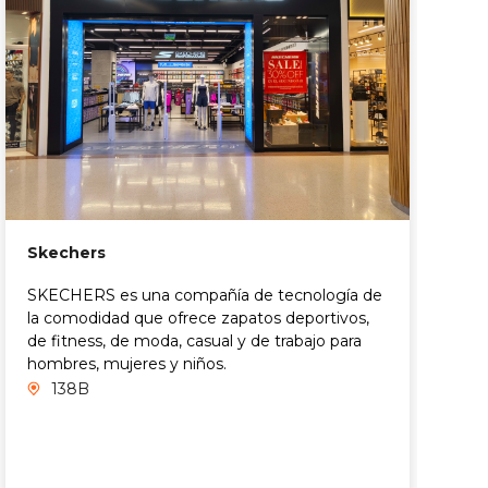
C
Skechers
C
r
SKECHERS es una compañía de tecnología de
p
la comodidad que ofrece zapatos deportivos,
C
de fitness, de moda, casual y de trabajo para
i
hombres, mujeres y niños.
e
138B