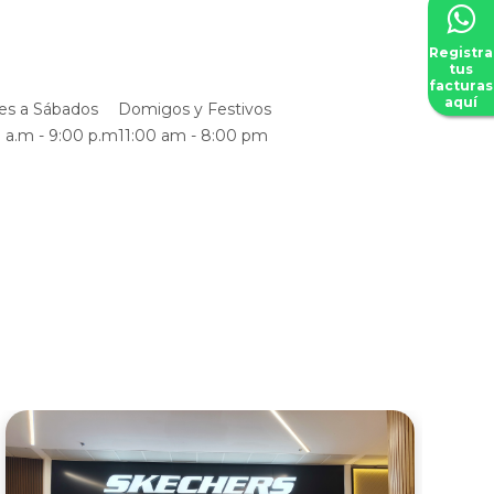
Registra
tus
facturas
aquí
es a Sábados
Domigos y Festivos
 a.m - 9:00 p.m
11:00 am - 8:00 pm