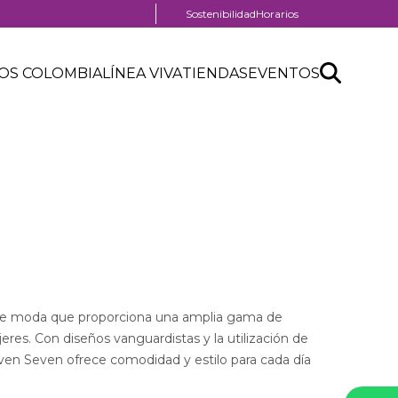
Menú
Sostenibilidad
Horarios
pre
nú
header
Search
Buscar
der
OS COLOMBIA
LÍNEA VIVA
TIENDAS
EVENTOS
nú
API
tro
der
form
ercial
e moda que proporciona una amplia gama de
res. Con diseños vanguardistas y la utilización de
even Seven ofrece comodidad y estilo para cada día