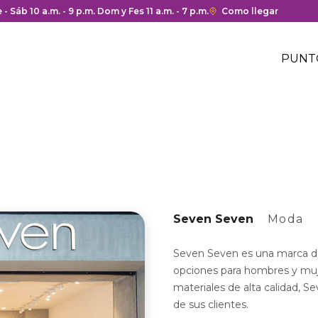
 y cierre del centro comercial.
 - Sáb 10 a.m. - 9 p.m. Dom y Fes 11 a.m. - 7 p.m.
Enlace
Como llegar
con
Me
redirección
Hea
PUNT
a
Me
Google
cen
hea
Maps
com
del
centro
comercial.
Seven Seven
Moda
Seven Seven es una marca d
opciones para hombres y muje
materiales de alta calidad, S
de sus clientes.