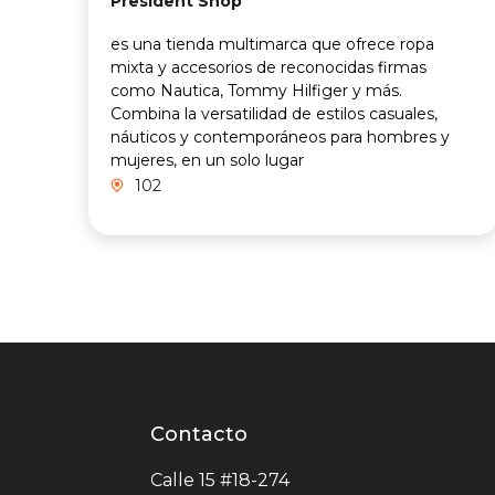
President Shop
es una tienda multimarca que ofrece ropa
mixta y accesorios de reconocidas firmas
como Nautica, Tommy Hilfiger y más.
Combina la versatilidad de estilos casuales,
náuticos y contemporáneos para hombres y
mujeres, en un solo lugar
102
Contacto
Contacto
centro
Calle 15 #18-274