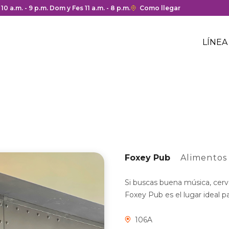
 y cierre del centro comercial.
 10 a.m. - 9 p.m. Dom y Fes 11 a.m. - 8 p.m.
Enlace
Como llegar
con
Me
redirección
Hea
LÍNEA
a
Me
Google
cen
hea
Maps
com
del
centro
comercial.
Foxey Pub
Alimentos
Si buscas buena música, cerve
Foxey Pub es el lugar ideal p
106A