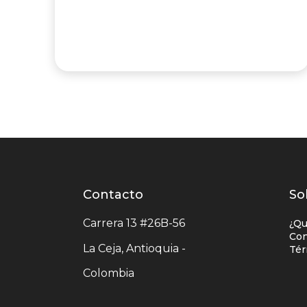
Contacto
Contacto
L
So
centro
e
Carrera 13 #26B-56
¿Qu
comercial
c
Con
La Ceja, Antioquia -
Tér
c
Colombia
c
u