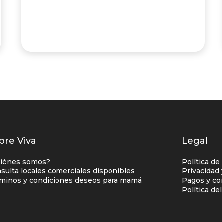
istados
bre Viva
Legal
nlaces
iénes somos?
Política de
entro
sulta locales comerciales disponibles
Privacidad
minos y condiciones deseos para mamá
Pagos y co
omercial
Política de
olumna
no