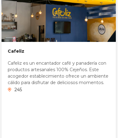
C
Cafeliz
R
a
Cafeliz es un encantador café y panadería con
p
productos artesanales 100% Cejeños. Este
c
acogedor establecimiento ofrece un ambiente
u
cálido para disfrutar de deliciosos momentos.
245