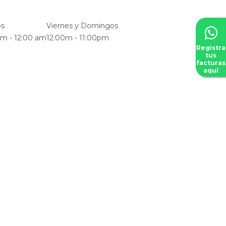
os
Viernes y Domingos
pm - 12:00 am
12:00m - 11:00pm
Registra
tus
facturas
aquí