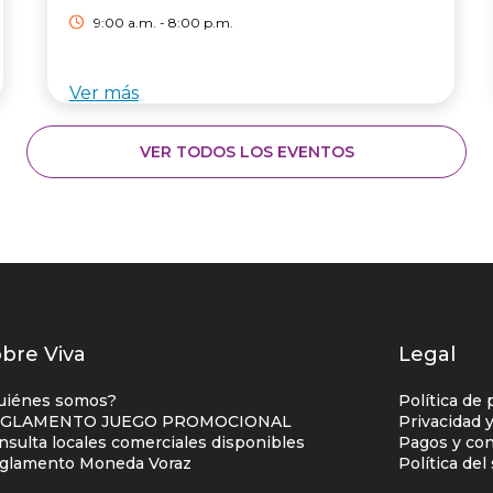
9:00 a.m. - 8:00 p.m.
Ver más
VER TODOS LOS EVENTOS
istados
bre Viva
Legal
nlaces
uiénes somos?
Política de 
entro
GLAMENTO JUEGO PROMOCIONAL
Privacidad 
nsulta locales comerciales disponibles
Pagos y con
omercial
glamento Moneda Voraz
Política de
olumna