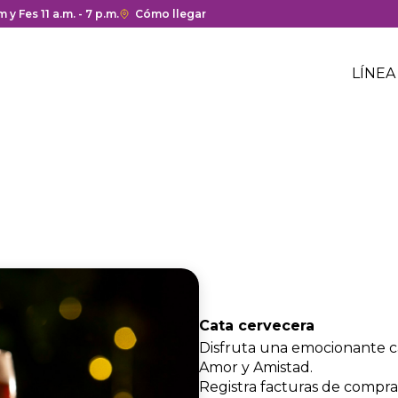
a y cierre del centro comercial.
 y Fes 11 a.m. - 7 p.m.
Enlace
Cómo llegar
con
Me
redirección
Hea
LÍNEA
a
Me
Google
cen
hea
Maps
com
del
centro
comercial.
Cata cervecera
Disfruta una emocionante ca
Amor y Amistad.
Registra facturas de compr