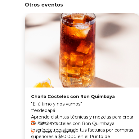
Otros eventos
Charla Cócteles con Ron Quimbaya
"El último y nos vamos"
#esdepapá
Aprende distintas técnicas y mezclas para crear
15 de Junio
deliciosos cocteles con Ron Quimbaya.
Inscríbete registrando tus facturas por compras
Plazoleta de Eventos
superiores a $50.000 en el Punto de