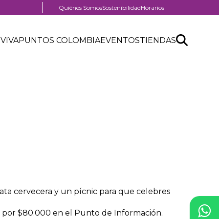
Menú
Quiénes Somos
Sostenibilidad
Horarios
pre
nú
header
Search
Buscar
der
 VIVA
PUNTOS COLOMBIA
EVENTOS
TIENDAS
nú
API
tro
der
form
ercial
ta cervecera y un pícnic para que celebres
a por $80.000 en el Punto de Información.