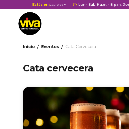
Pasar
Selector
Estás en:
Horario de apertur
Lun - Sáb 9 a.m. - 8 p.m. Dom
Laureles
Estás en
al
de
contenido
centros
principal
comerciales
Ruta
Inicio
Eventos
Cata Cervecera
de
navegación
Cata cervecera