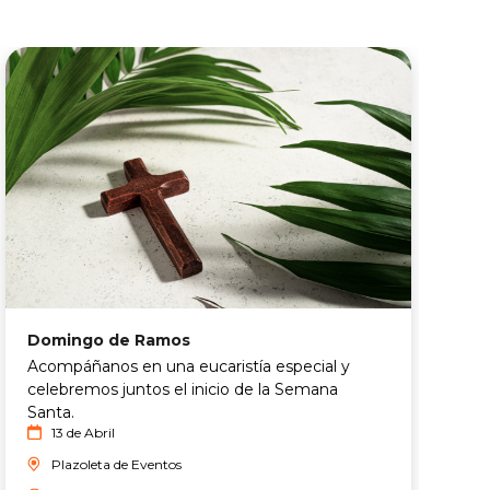
Domingo de Ramos
J
Acompáñanos en una eucaristía especial y
U
celebremos juntos el inicio de la Semana
y
Santa.
t
13 de Abril
l
Plazoleta de Eventos