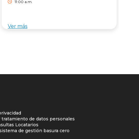
11:00 a.m.
Ver más
V
privacidad
y tratamiento de datos personales
sultas Locatarios
l sistema de gestión basura cero