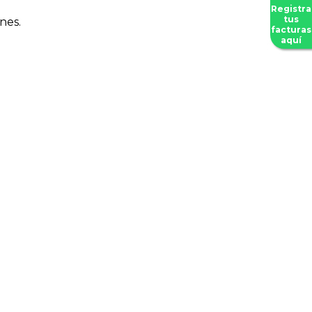
Registra
tus
nes.
facturas
aquí