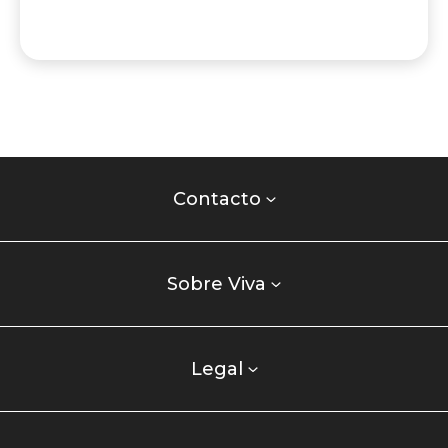
Contacto
centro
Contacto
comercial
Listados
enlaces
Sobre Viva
centro
comercial
columna
Legal
uno