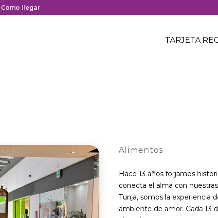
y cierre del centro comercial.
nlace
Como llegar
on
Menú
edirección
Header
TARJETA RE
Menú
oogle
centro
header
aps
comerci
el
entro
omercial.
Alimentos
Hace 13 años forjamos histor
conecta el alma con nuestras 
Tunja, somos la experiencia 
ambiente de amor. Cada 13 d