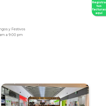
Registra
tus
facturas
aquí
gos y Festivos
 am a 9:00 pm