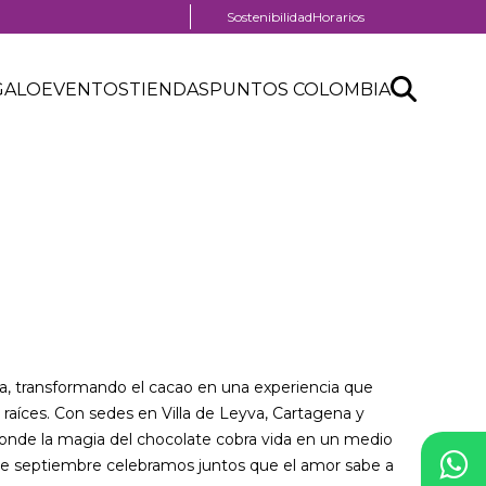
Menú
Sostenibilidad
Horarios
pre
header
Search
Buscar
GALO
EVENTOS
TIENDAS
PUNTOS COLOMBIA
API
form
al
ia, transformando el cacao en una experiencia que
raíces. Con sedes en Villa de Leyva, Cartagena y
donde la magia del chocolate cobra vida en un medio
e septiembre celebramos juntos que el amor sabe a