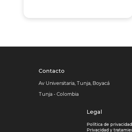
Contacto
Contacto
centro
Av Universitaria, Tunja, Boyacá
comercial
Tunja - Colombia
Legal
Política de privacida
Privacidad y tratami