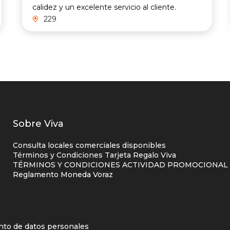
calidez y un excelente servicio al cliente.
229
Listados
Sobre Viva
enlaces
Consulta locales comerciales disponibles
centro
Términos y Condiciones Tarjeta Regalo Viva
TÉRMINOS Y CONDICIONES ACTIVIDAD PROMOCIONAL P
comercial
Reglamento Moneda Voraz
columna
uno
d
ento de datos personales