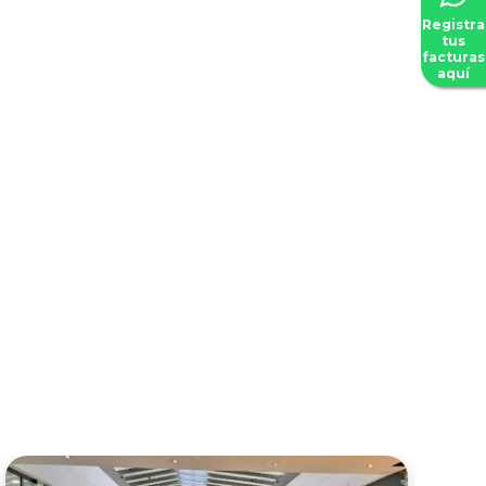
Registra
tus
facturas
aquí