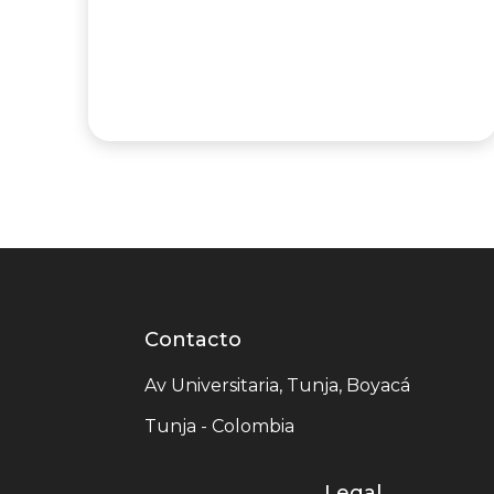
Contacto
Contacto
centro
Av Universitaria, Tunja, Boyacá
comercial
Tunja - Colombia
Legal