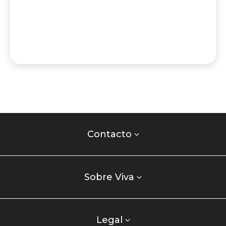
Contacto
centro
Contacto
comercial
Listados
enlaces
Sobre Viva
centro
comercial
columna
Legal