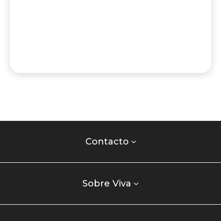
Contacto
centro
Contacto
comercial
Listados
enlaces
Sobre Viva
centro
comercial