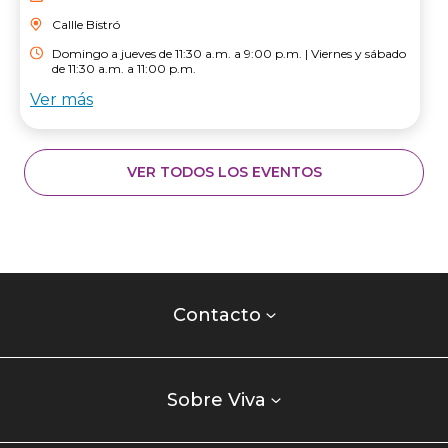
Callle Bistró
Domingo a jueves de 11:30 a.m. a 9:00 p.m. | Viernes y sábado
de 11:30 a.m. a 11:00 p.m.
Ver más
VER TODOS LOS EVENTOS
Contacto
centro
Contacto
comercial
Listados
enlaces
Sobre Viva
centro