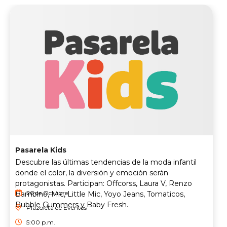
Pasarela Kids
Descubre las últimas tendencias de la moda infantil
donde el color, la diversión y emoción serán
protagonistas. Participan: Offcorss, Laura V, Renzo
26 de Octubre
Bambino, Mic, Little Mic, Yoyo Jeans, Tomaticos,
Bubble Gummers y Baby Fresh.
Plazoleta de Eventos
5:00 p.m.