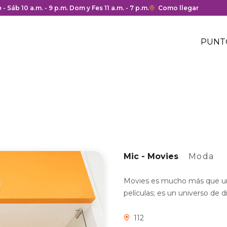
 y cierre del centro comercial.
 - Sáb 10 a.m. - 9 p.m. Dom y Fes 11 a.m. - 7 p.m.
Enlace
Como llegar
con
Me
redirección
Hea
PUNT
a
Me
Google
cen
hea
Maps
com
del
centro
comercial.
Mic - Movies
Moda
Movies es mucho más que una
películas; es un universo de 
112