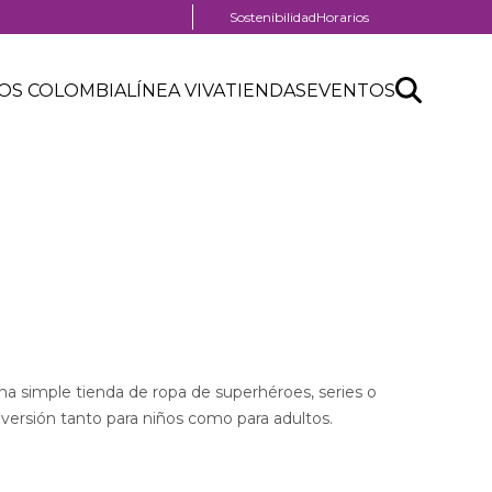
Menú
Sostenibilidad
Horarios
pre
nú
header
Search
Buscar
der
OS COLOMBIA
LÍNEA VIVA
TIENDAS
EVENTOS
nú
API
tro
der
form
ercial
 simple tienda de ropa de superhéroes, series o
diversión tanto para niños como para adultos.