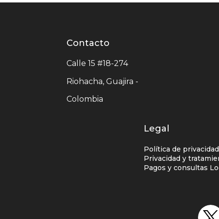
Contacto
Contacto
centro
Calle 15 #18-274
comercial
Riohacha, Guajira -
Colombia
Legal
Política de privacida
Privacidad y tratami
Pagos y consultas Lo
Redes