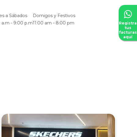
es a Sábados
Domigos y Festivos
 a.m - 9:00 p.m
11:00 am - 8:00 pm
Registra
tus
facturas
aquí