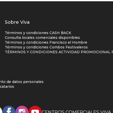
Listados
Sobre Viva
enlaces
Términos y condiciones CASH BACK
centro
Consulta locales comerciales disponibles
Términos y condiciones Francisco el Hombre
comercial
Términos y condiciones Combos Festivaleros
columna
TÉRMINOS Y CONDICIONES ACTIVIDAD PROMOCIONAL P
uno
d
ento de datos personales
catarios
CENTROS COMERCIALES VIVA 