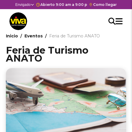
Pasar
Horario de apertura y cierre del
Abierto 9:00 am a 9:00 pm
Enlace
Como llegar
Selector
Envigado
Estás en:
Estás en
al
con
de
contenido
Men
redirección
centros
Searc
Buscar
principal
Hea
M
a
comerciales
API
Google
cen
he
Ruta
Inicio
Eventos
Feria de Turismo ANATO
form
Maps
come
del
de
Feria de Turismo
centro
navegación
ANATO
comercial.