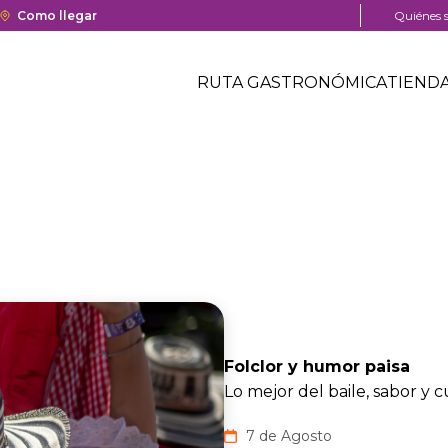
a y cierre del centro comercial.
Enlace
Como llegar
Menú
Quiénes 
con
pre
Menú
redirección
head
Header
RUTA GASTRONÓMICA
TIEND
a
Menú
Google
centro
header
Maps
comercial
del
centro
comercial.
Folclor y humor paisa
Lo mejor del baile, sabor y c
7 de Agosto