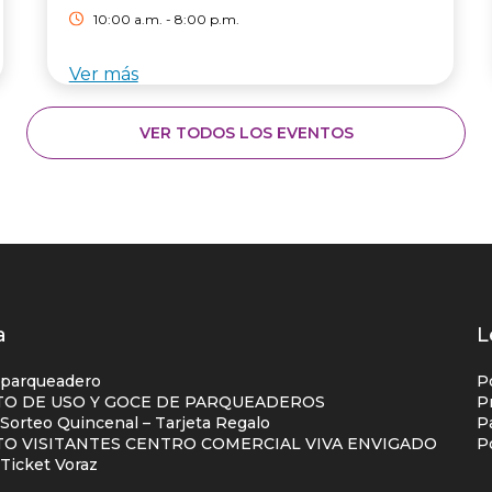
10:00 a.m. - 8:00 p.m.
Ver más
VER TODOS LOS EVENTOS
os
a
L
s
 parqueadero
P
O DE USO Y GOCE DE PARQUEADEROS
P
orteo Quincenal – Tarjeta Regalo
P
ial
O VISITANTES CENTRO COMERCIAL VIVA ENVIGADO
P
na
Ticket Voraz