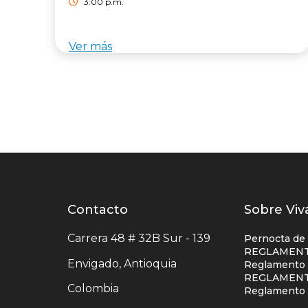
3:00 p.m.
Ver más
Contacto
Contacto
Listad
Sobre Viv
centro
enlace
Carrera 48 # 32B Sur - 139
Pernocta de
comercial
centro
REGLAMENT
Envigado, Antioquia
Reglamento S
comerc
REGLAMENT
Colombia
colum
Reglamento 