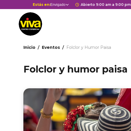
Pasar
Selector
Estás en:
Horario de apertur
Abierto 9:00 am a 9:00 pm
Envigado
Estás en
al
de
contenido
centros
principal
comerciales
Ruta
Inicio
Eventos
Folclor y Humor Paisa
de
navegación
Folclor y humor paisa