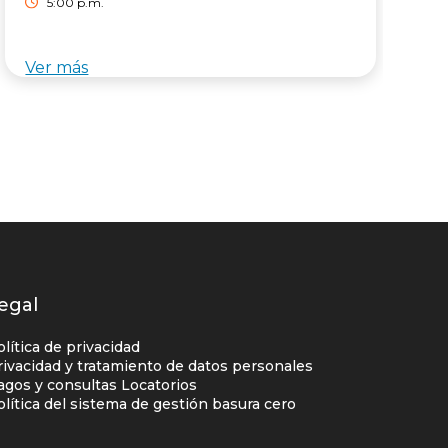
5:00 p.m.
e
O
V
Ver más
V
d
n
a
c
O
2
p
T
t
i
S
egal
olítica de privacidad
rivacidad y tratamiento de datos personales
agos y consultas Locatorios
olítica del sistema de gestión basura cero