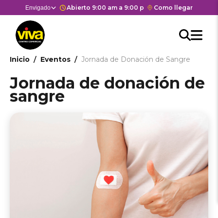
Pasar
Horario de apertura y cierre del
Abierto 9:00 am a 9:00 pm
Enlace
Como llegar
Selector
Envigado
Estás en:
Estás en
al
con
de
contenido
Men
redirección
centros
Searc
Buscar
principal
Hea
M
a
comerciales
API
Google
cen
he
Ruta
Inicio
Eventos
Jornada de Donación de Sangre
form
Maps
come
del
de
Jornada de donación de
centro
navegación
sangre
comercial.