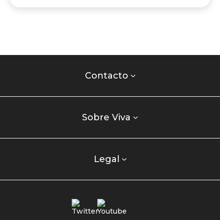
Contacto
centro
Contacto
comercial
Listados
enlaces
Sobre Viva
centro
comercial
columna
Legal
uno
Redes