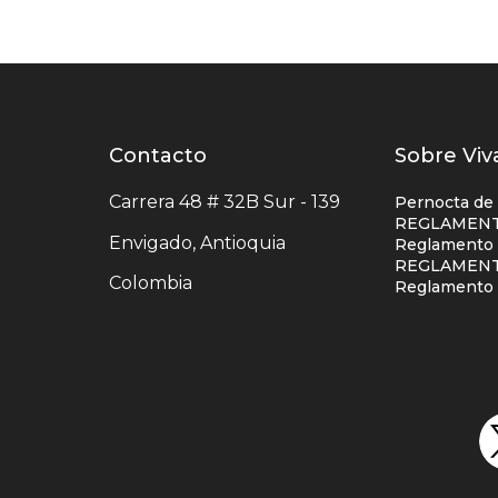
Contacto
Contacto
Listad
Sobre Viv
centro
enlace
Carrera 48 # 32B Sur - 139
Pernocta de
comercial
centro
REGLAMENT
Envigado, Antioquia
Reglamento S
comerc
REGLAMENT
Colombia
colum
Reglamento 
uno
Redes
sociales
centro