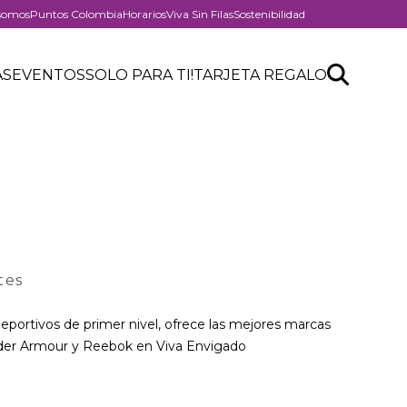
somos
Puntos Colombia
Horarios
Viva Sin Filas
Sostenibilidad
er
Search
Buscar
AS
EVENTOS
SOLO PARA TI!
TARJETA REGALO
API
form
tes
eportivos de primer nivel, ofrece las mejores marcas
nder Armour y Reebok en Viva Envigado