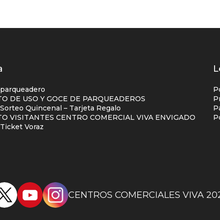
os
a
L
s
 parqueadero
P
O DE USO Y GOCE DE PARQUEADEROS
P
orteo Quincenal – Tarjeta Regalo
P
ial
O VISITANTES CENTRO COMERCIAL VIVA ENVIGADO
P
na
Ticket Voraz
CENTROS COMERCIALES VIVA 20