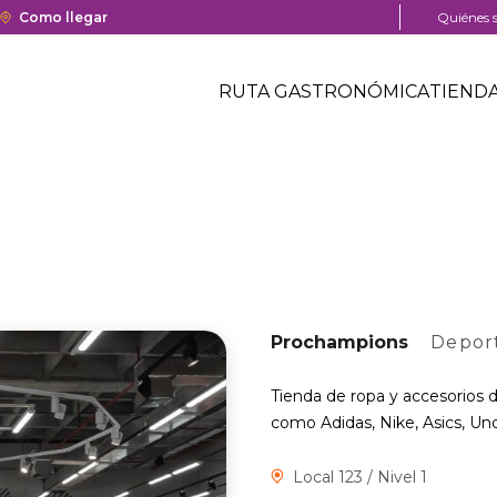
a y cierre del centro comercial.
Enlace
Como llegar
Menú
Quiénes 
con
pre
Menú
redirección
head
Header
RUTA GASTRONÓMICA
TIEND
a
Menú
Google
centro
header
Maps
comercial
del
centro
comercial.
Prochampions
Depor
Tienda de ropa y accesorios d
como Adidas, Nike, Asics, U
Local 123 / Nivel 1