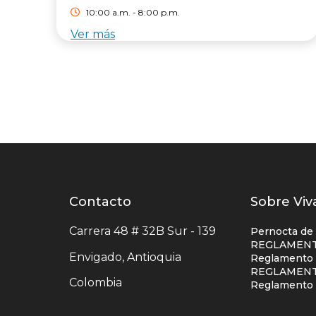
10:00 a.m. - 8:00 p.m.
Ver más
Contacto
Contacto
Listad
Sobre Viv
centro
enlace
Carrera 48 # 32B Sur - 139
Pernocta de
comercial
centro
REGLAMENT
Envigado, Antioquia
Reglamento S
comerc
REGLAMENT
Colombia
colum
Reglamento 
uno