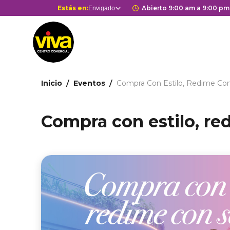
Pasar
Selector
Estás en:
Horario de apertur
Abierto 9:00 am a 9:00 pm
Envigado
Estás en
al
de
contenido
centros
principal
comerciales
Ruta
Inicio
Eventos
Compra Con Estilo, Redime Co
de
navegación
Compra con estilo, re