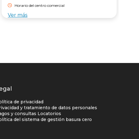
m
Horario del centro comercial
*
Ver más
V
s
egal
olítica de privacidad
rivacidad y tratamiento de datos personales
agos y consultas Locatorios
olítica del sistema de gestión basura cero