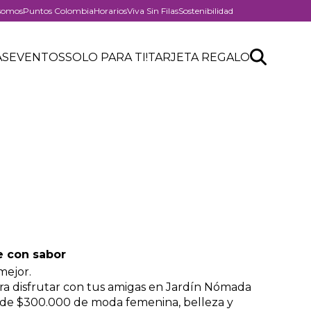
somos
Puntos Colombia
Horarios
Viva Sin Filas
Sostenibilidad
er
Search
Buscar
AS
EVENTOS
SOLO PARA TI!
TARJETA REGALO
API
form
e con sabor
mejor.
a disfrutar con tus amigas en Jardín Nómada
esde $300.000 de moda femenina, belleza y