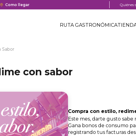
a y cierre del centro comercial.
Enlace
Como llegar
Menú
Quiénes 
con
pre
Menú
redirección
head
Header
RUTA GASTRONÓMICA
TIEND
a
Menú
Google
centro
header
Maps
comercial
del
n Sabor
centro
comercial.
dime con sabor
Compra con estilo, redim
Este mes, darte gusto sabe 
Gana bonos de consumo par
registrando tus facturas d