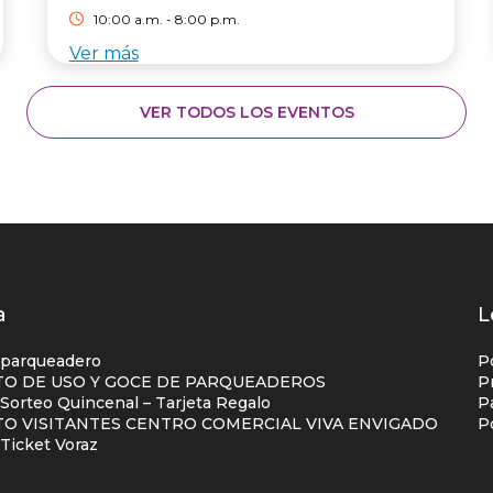
10:00 a.m. - 8:00 p.m.
Ver más
VER TODOS LOS EVENTOS
os
a
L
s
 parqueadero
P
O DE USO Y GOCE DE PARQUEADEROS
P
orteo Quincenal – Tarjeta Regalo
P
ial
O VISITANTES CENTRO COMERCIAL VIVA ENVIGADO
P
na
Ticket Voraz