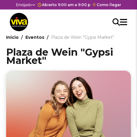
Pasar
Horario de apertura y cierre del
Abierto 9:00 am a 9:00 pm
Enlace
Como llegar
Selector
Envigado
Estás en:
Estás en
al
con
de
contenido
Men
redirección
centros
Searc
Buscar
principal
Hea
M
a
comerciales
API
Google
cen
he
Ruta
Inicio
Eventos
Plaza de Wein "Gypsi Market"
form
Maps
come
del
de
Plaza de Wein "Gypsi
centro
navegación
Market"
comercial.