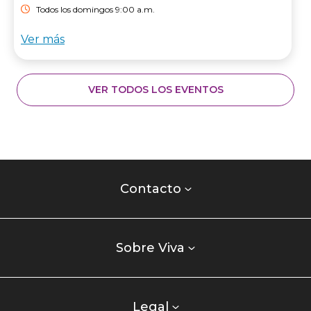
Todos los domingos 9:00 a.m.
Ver más
VER TODOS LOS EVENTOS
Contacto
centro
Contacto
comercial
Listados
enlaces
Sobre Viva
centro
comercial
columna
Legal