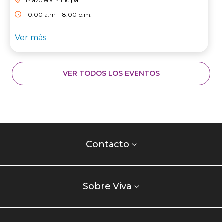
Plazoleta Principal
10:00 a.m. - 8:00 p.m.
Ver más
VER TODOS LOS EVENTOS
Contacto
centro
Contacto
comercial
Listados
enlaces
Sobre Viva
centro
comercial