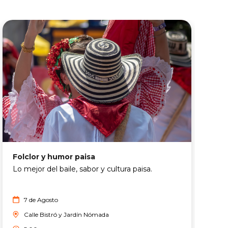
A
Folclor y humor paisa
A
Lo mejor del baile, sabor y cultura paisa.
l
c
7 de Agosto
Calle Bistró y Jardín Nómada