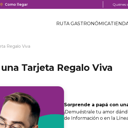
a y cierre del centro comercial.
Enlace
Como llegar
Menú
Quiénes 
con
pre
Menú
redirección
head
Header
RUTA GASTRONÓMICA
TIEND
a
Menú
Google
centro
header
Maps
comercial
del
eta Regalo Viva
centro
comercial.
una Tarjeta Regalo Viva
Sorprende a papá con una
¡Demuéstrale tu amor dándo
de Información o en la Líne