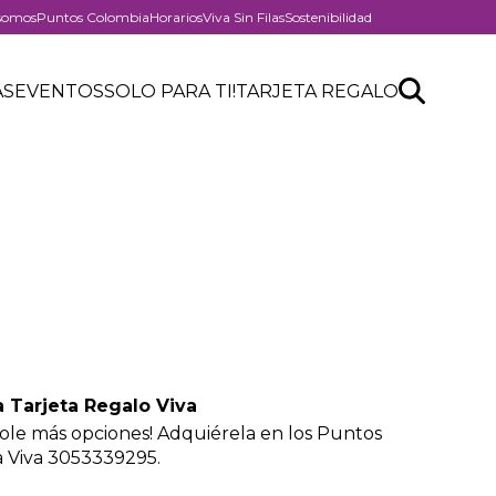
somos
Puntos Colombia
Horarios
Viva Sin Filas
Sostenibilidad
er
Search
Buscar
AS
EVENTOS
SOLO PARA TI!
TARJETA REGALO
API
form
 Tarjeta Regalo Viva
le más opciones! Adquiérela en los Puntos
a Viva 3053339295.