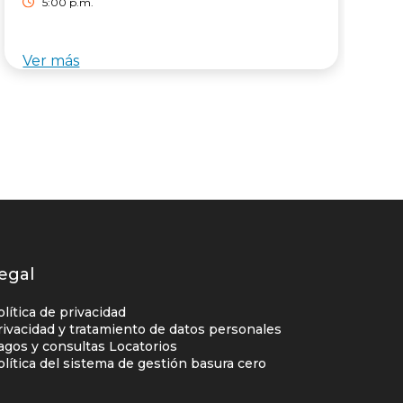
5:00 p.m.
Ver más
V
egal
olítica de privacidad
rivacidad y tratamiento de datos personales
agos y consultas Locatorios
olítica del sistema de gestión basura cero