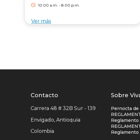
10:00 a.m. - 8:00 p.m.
Ver más
Contacto
Contacto
Listad
Sobre Viv
centro
enlace
Carrera 48 # 32B Sur - 139
Pernocta de
comercial
centro
REGLAMENT
Envigado, Antioquia
Reglamento S
comerc
REGLAMENT
Colombia
colum
Reglamento 