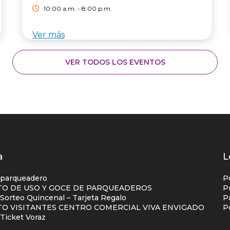
10:00 a.m. - 8:00 p.m.
Ver más
VER TODOS LOS EVENTOS
os
a
L
s
 parqueadero
P
O DE USO Y GOCE DE PARQUEADEROS
P
orteo Quincenal – Tarjeta Regalo
P
ial
O VISITANTES CENTRO COMERCIAL VIVA ENVIGADO
P
na
Ticket Voraz