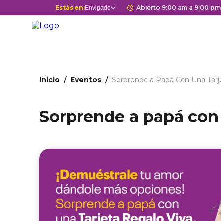
Pasar
Selector
Estás en:
Horario de apertur
Abierto 9:00 am a 9:00 pm
Envigado
Estás en
al
de
contenido
centros
principal
comerciales
Ruta
Inicio
Eventos
Sorprende a Papá Con Una Tarj
de
navegación
Sorprende a papá con 