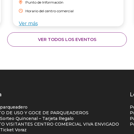
Punto de Información
Horario del centro comercial
Ver más
VER TODOS LOS EVENTOS
os
a
L
s
 parqueadero
P
O DE USO Y GOCE DE PARQUEADEROS
P
orteo Quincenal – Tarjeta Regalo
P
ial
O VISITANTES CENTRO COMERCIAL VIVA ENVIGADO
P
na
Ticket Voraz