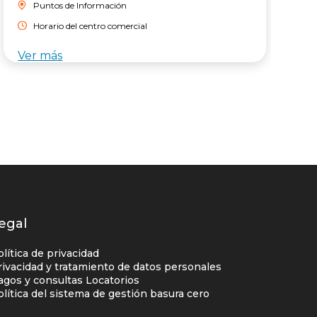
Puntos de Información
p
g
Horario del centro comercial
Ver más
V
egal
olítica de privacidad
rivacidad y tratamiento de datos personales
agos y consultas Locatorios
olítica del sistema de gestión basura cero