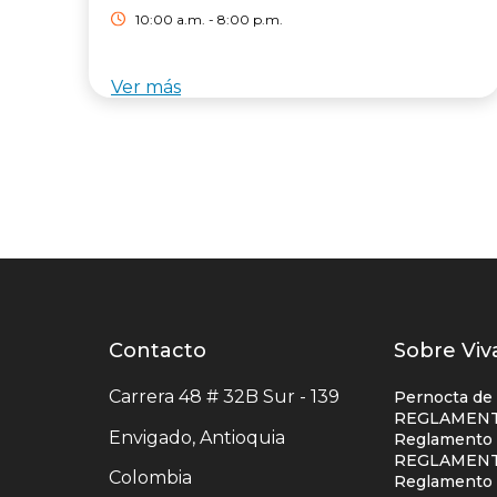
10:00 a.m. - 8:00 p.m.
Ver más
Contacto
Contacto
Listad
Sobre Viv
centro
enlace
Carrera 48 # 32B Sur - 139
Pernocta de
comercial
centro
REGLAMENT
Envigado, Antioquia
Reglamento S
comerc
REGLAMENT
Colombia
colum
Reglamento 