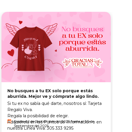
R
No busques a tu EX solo porque estás
aburrida. Mejor ve y cómprate algo lindo.
"
Si tu ex no sabía qué darte, nosotros sí: Tarjeta
p
Regalo Viva.
R
Regala la posibilidad de elegir.
p
Desde el 1 de Septiembre del 2025 hasta el 30 de
Adquiérela en los Puntos de Información o en
d
Septiembre del 2025
nuestra Línea Viva: 305 333 9295
*