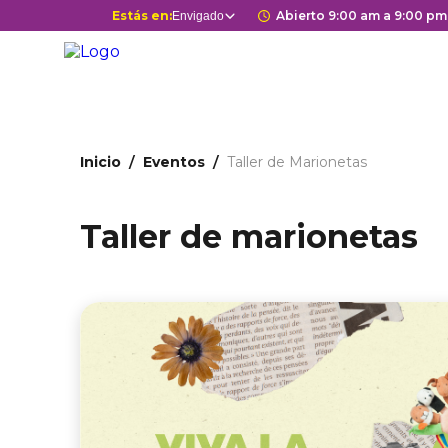
Pasar
Selector
Estás en:
Horario de apertur
Abierto 9:00 am a 9:00 pm
Envigado
Estás en
al
de
contenido
centros
principal
comerciales
Ruta
Inicio
Eventos
Taller de Marionetas
de
navegación
Taller de marionetas