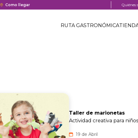
a y cierre del centro comercial.
Enlace
Como llegar
Menú
Quiénes 
con
pre
Menú
redirección
head
Header
RUTA GASTRONÓMICA
TIEND
a
Menú
Google
centro
header
Maps
comercial
del
centro
comercial.
Taller de marionetas
Actividad creativa para niños
19 de Abril