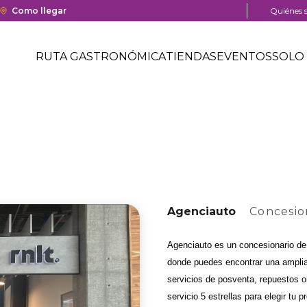
a y cierre del centro comercial.
Enlace
Como llegar
Menú
Quiénes 
con
pre
Menú
redirección
head
Header
RUTA GASTRONÓMICA
TIENDAS
EVENTOS
SOLO 
a
Menú
Google
centro
header
Maps
comercial
del
centro
comercial.
Agenciauto
Concesio
Agenciauto es un concesionario de v
donde puedes encontrar una amplia
servicios de posventa, repuestos or
servicio 5 estrellas para elegir tu