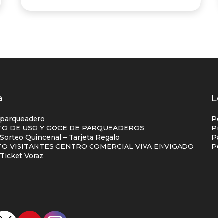
os
a
L
s
 parqueadero
P
O DE USO Y GOCE DE PARQUEADEROS
P
orteo Quincenal – Tarjeta Regalo
P
ial
O VISITANTES CENTRO COMERCIAL VIVA ENVIGADO
P
na
Ticket Voraz