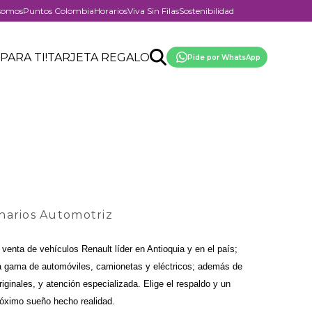
somos
Puntos Colombia
Horarios
Viva Sin Filas
Sostenibilidad
er
Search
Buscar
Enlace
PARA TI!
TARJETA REGALO
Pide por WhatsApp
API
al
form
whatsapp
del
centro
comercial
narios Automotriz
enta de vehículos Renault líder en Antioquia y en el país; 
 gama de automóviles, camionetas y eléctricos; además de 
iginales, y atención especializada. Elige el respaldo y un 
 próximo sueño hecho realidad.