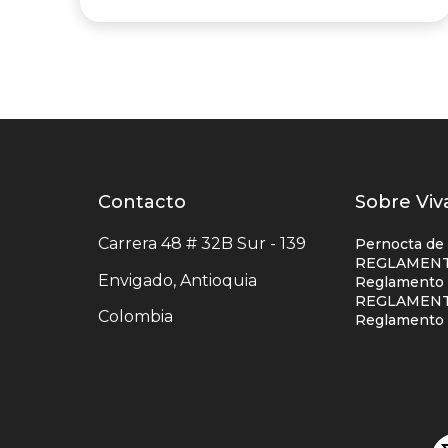
Contacto
Contacto
Listad
Sobre Viv
centro
enlace
Carrera 48 # 32B Sur - 139
Pernocta de
comercial
centro
REGLAMENT
Envigado, Antioquia
Reglamento S
comerc
REGLAMENT
Colombia
colum
Reglamento 
uno
Redes