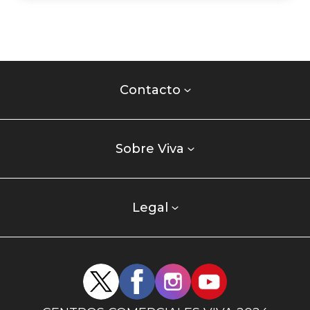
Contacto
centro
Contacto
comercial
Listados
enlaces
Sobre Viva
centro
comercial
columna
Legal
uno
Redes
sociales