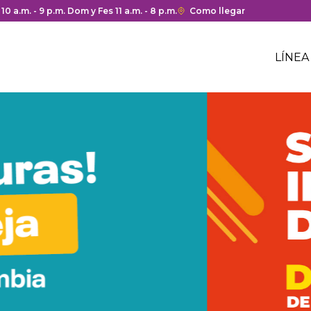
 y cierre del centro comercial.
 10 a.m. - 9 p.m. Dom y Fes 11 a.m. - 8 p.m.
Enlace
Como llegar
con
Me
redirección
Hea
LÍNEA
a
Me
Google
cen
hea
Maps
com
del
centro
comercial.