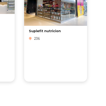
Suplefit nutricion
Mo
236