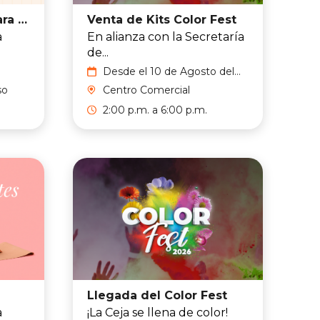
Taller de mazapán para niños
Venta de Kits Color Fest
a
En alianza con la Secretaría
de...
Desde el 10 de Agosto del
2026 hasta el 16 de Agosto
so
Centro Comercial
del 2026
2:00 p.m. a 6:00 p.m.
Llegada del Color Fest
a
¡La Ceja se llena de color!