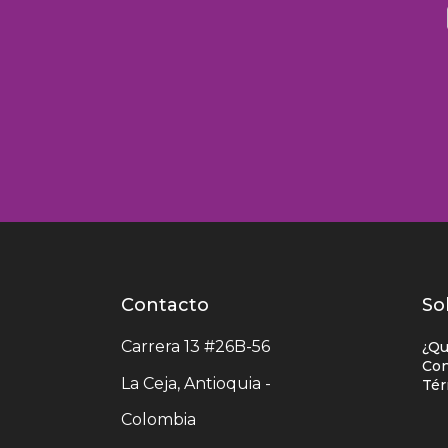
Contacto
Contacto
L
So
centro
e
Carrera 13 #26B-56
¿Qu
comercial
c
Con
La Ceja, Antioquia -
Tér
c
Colombia
c