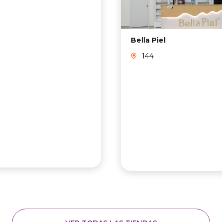
Bella Piel
144