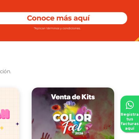
ción.
Registra
tus
facturas
aquí