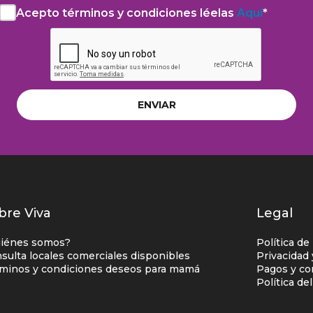
el
Acepto términos y condiciones léelas
Aquí
*
Acepto
aviso
la
de
Política
privacidad
de
y
privacidad
autorización
léela
para
Aquí*
el
tratamiento
de
datos
personales
istados
bre Viva
Legal
nlaces
iénes somos?
Política de
entro
sulta locales comerciales disponibles
Privacidad
minos y condiciones deseos para mamá
Pagos y co
omercial
Política de
olumna