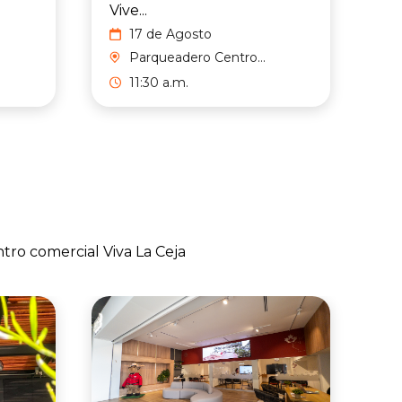
Vive...
17 de Agosto
Parqueadero Centro
Comercial
11:30 a.m.
ntro comercial Viva La Ceja