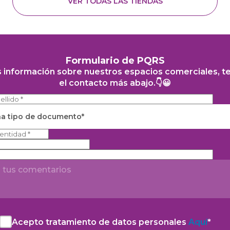
VER TODAS LAS TIENDAS
Formulario de PQRS
s información sobre nuestros espacios comerciales, t
el contacto más abajo.👇😀
na tipo de documento*
Acepto tratamiento de datos personales
Aquí
*
Acepto